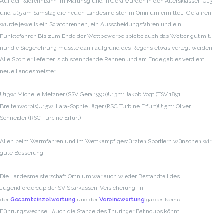
Auf der Radrennbahn im Martinsgrund in Gera wurden in den Altersklassen U13
und U15 am Samstag die neuen Landesmeister im Omnium ermittelt. Gefahren
wurde jeweils ein Scratchrennen, ein Ausscheidungsfahren und ein
Punktefahren.Bis zum Ende der Wettbewerbe spielte auch das Wetter gut mit,
nur die Siegerehrung musste dann aufgrund des Regens etwas verlegt werden.
Alle Sportler lieferten sich spanndende Rennen und am Ende gab es verdient
neue Landesmeister:
U13w: Michelle Metzner (SSV Gera 1990)
U13m: Jakob Vogt (TSV 1891
Breitenworbis)
U15w: Lara-Sophie Jäger (RSC Turbine Erfurt)
U15m: Oliver
Schneider (RSC Turbine Erfurt)
Allen beim Warmfahren und im Wettkampf gestürzten Sportlern wünschen wir
gute Besserung.
Die Landesmeisterschaft Omnium war auch wieder Bestandteil des
Jugendfördercup der SV Sparkassen-Versicherung. In
der
Gesamteinzelwertung
und der
Vereinswertung
gab es keine
Führungswechsel. Auch die Stände des Thüringer Bahncups könnt