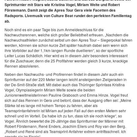
Sprintturnier mit Stars wie Kristina Vogel, Miriam Welte und Robert
Förstemann. Damit zeigt die Apres Tour Gera viele Facetten des
Radsports. Livemusik von Culture Beat rundet den perfekten Familientag
ab.
Noch sind es ein paar Tage bis zum Anmeldeschluss für die
Nachwuchsrennen, welche sich großer Beliebtheit erfreuen. „Nachdem die
Nachwuchsathleten zunächst selbst um den Apres Tour – Siegerpokal fahren
werden, können sie schon kurze Zeit später hautnah dabei sein wenn sich
ihre Vorbilder auf der 1,1km langen Runde duellieren“, so der sportliche
Leiter Lucas Schädlich. Hier wird es in diesem Jahr besonders interessant
für die Zuschauer, denn die 25 Profifahrer werden gleich 3 kurze, knackige
Rennen absolvieren.
Neben den Nachwuchs- und Profirennen findet in diesem Jahr auch ein
Sprintturnier auf der 220 Meter langen leicht ansteigenden Zielgeraden in
der De-Smit-Straße statt. Mit dabei auch das Thüringer Sprintass Kristina
Vogel, Olympiasiegerin Miriam Welte sowie die beiden
Juniorenweltmeisterinnen Pauline Grabosch und Emma Hinze. Vogel freut
sich auf das Rennen in Gera und betont, dass der Ausgang offen sei: „Meine
Stärke ist es lange mit hohem Tempo zu fahren, aber als
Teamsprintanfahrerin ist Miriam auf jeden Fall auf den ersten Metern sehr
schnell und im Vorteil. Da habe ich zu tun, dass ich sie noch kriege“, so
Vogel. Ähnlich bewertet die 26-Jährige das Sprintturnier der Männer mit
Robert Förstemann, René Enders, Joachim Eilers und Roy van den Berg.
„Robert und René sind als Teamsprint-Anfahrer extrem antrittsschnell. Ich
erwarte sie im Finale“.