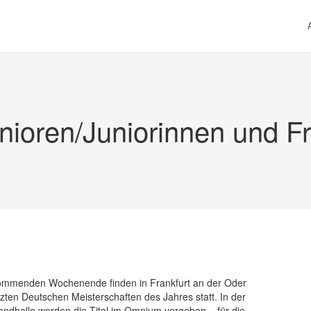
ioren/Juniorinnen und F
mmenden Wochenende finden in Frankfurt an der Oder
etzten Deutschen Meisterschaften des Jahres statt. In der
andhalle werden die Titel im Omnium vergeben – für die