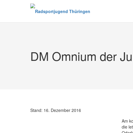
Zum
Inhalt
springen
DM Omnium der Jun
Stand:
16. Dezember 2016
Am ko
die l
Oderl